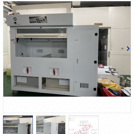
清洗機
AI-AOI玻璃破片在線檢測系統
雙風刀改造實績
MARCO機
Coating stage 鍍膜改造
OEM/ODM 設備代工服務
設備耗材
防震系統
節能減碳
自動化多元系統整合