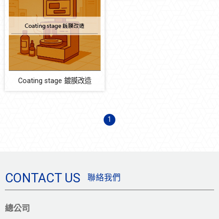
清洗機
AI-AOI玻璃破片在線檢測系統
雙風刀改造實績
MARCO機
Coating stage 鍍膜改造
OEM/ODM 設備代工服務
Coating stage 鍍膜改造
設備耗材
1
防震系統
節能減碳
自動化多元系統整合
CONTACT US
聯絡我們
總公司