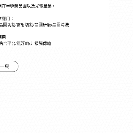
用在半導體晶圓以及光電產業。
業應用：
晶圓切割/
雷射切割/
晶圓研磨/
晶圓清洗
應用：
貼合平台/
氣浮軸/
非接觸傳輸
一頁