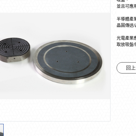
並且可應
半導體產
晶圓傳送/
光電產業
取放吸盤/
回上