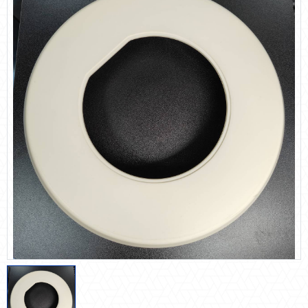
陶瓷類
塑膠金屬類
氟化橡膠
石英類
防震系統
節能減碳
自動化多元系統整合