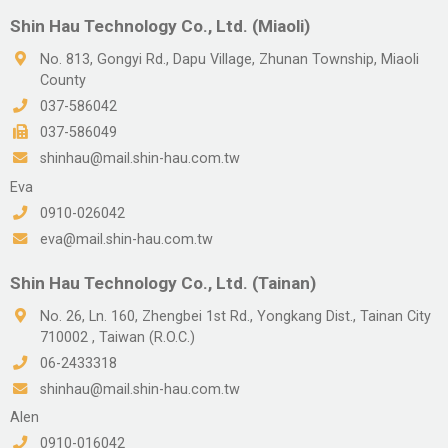
Shin Hau Technology Co., Ltd. (Miaoli)
No. 813, Gongyi Rd., Dapu Village, Zhunan Township, Miaoli
County
037-586042
037-586049
shinhau@mail.shin-hau.com.tw
Eva
0910-026042
eva@mail.shin-hau.com.tw
Shin Hau Technology Co., Ltd. (Tainan)
No. 26, Ln. 160, Zhengbei 1st Rd., Yongkang Dist., Tainan City
710002 , Taiwan (R.O.C.)
06-2433318
shinhau@mail.shin-hau.com.tw
Alen
0910-016042