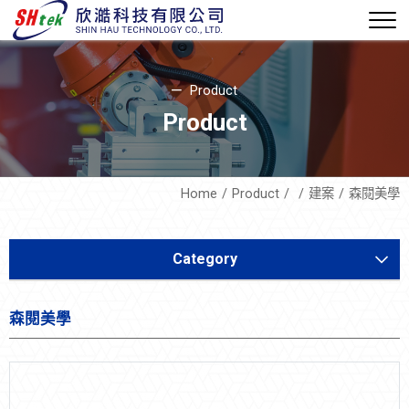
Product
Product
Home
Product
建案
森閱美學
Category
Equipment Development
森閱美學
Soft Mechatronics
Equipment Parts